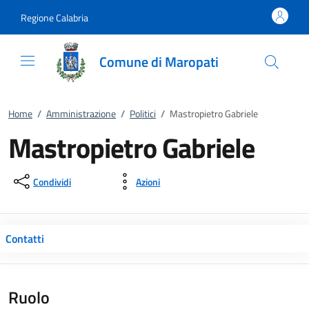
Vai al contenuto
accedi al menu
footer.enter
Regione Calabria
Comune di Maropati
Home
/
Amministrazione
/
Politici
/
Mastropietro Gabriele
Mastropietro Gabriele
Condividi
Azioni
Contatti
Ruolo