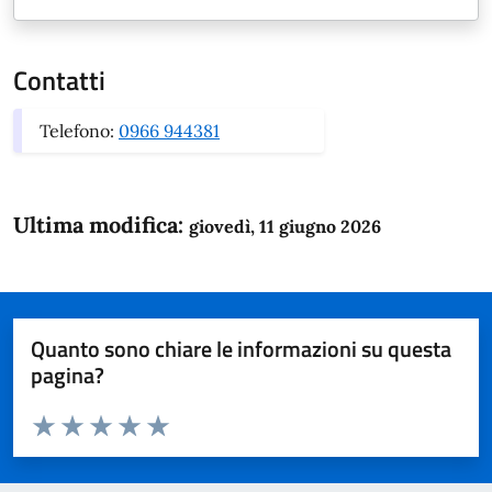
Contatti
Telefono:
0966 944381
Ultima modifica:
giovedì, 11 giugno 2026
Quanto sono chiare le informazioni su questa
pagina?
Valuta da 1 a 5 stelle la pagina
Domanda
Valuta 1 stelle su 5
Valuta 2 stelle su 5
Valuta 3 stelle su 5
Valuta 4 stelle su 5
Valuta 5 stelle su 5