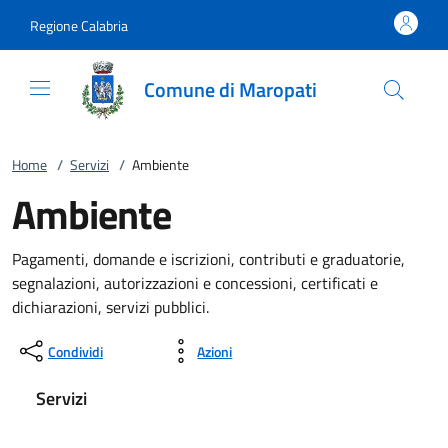
Vai al contenuto
accedi al menu
footer.enter
Regione Calabria
Comune di Maropati
Home
/
Servizi
/
Ambiente
Ambiente
Pagamenti, domande e iscrizioni, contributi e graduatorie,
segnalazioni, autorizzazioni e concessioni, certificati e
dichiarazioni, servizi pubblici.
Condividi
Azioni
Servizi