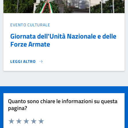
EVENTO CULTURALE
Giornata dell'Unità Nazionale e delle
Forze Armate
LEGGI ALTRO
GIORNATA DELL'UNITÀ NAZIONALE E DELLE FORZE ARMATE}
Quanto sono chiare le informazioni su questa
pagina?
Valuta da 1 a 5 stelle la pagina
Domanda
Valuta 1 stelle su 5
Valuta 2 stelle su 5
Valuta 3 stelle su 5
Valuta 4 stelle su 5
Valuta 5 stelle su 5